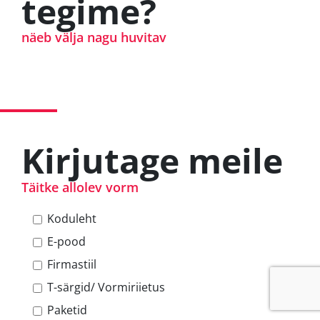
tegime?
näeb välja nagu huvitav
Poe AlkoPörssi rebrändimine ViinaPörssiks
Sadamarketi reklaam The Baltic Guide´ile
69 Eyes kontserdi poster
Bändi Digital Digital logo
Kirjutage meile
Täitke allolev vorm
Koduleht
E-pood
Firmastiil
T-särgid/ Vormiriietus
Paketid