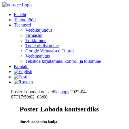
Esileht
Tehtud tööd
Teenused
Veebikujundus
Firmastiil
Trükkimine
Toote pildistamine
Google Virtuaalsed Tuurid
Veebimajutus
Tekstide kirjutamine, kontroll ja tõlkimine
Kontakt
Poster Loboda kontserdiks
oops
2022-04-
07T17:59:02+03:00
Poster Loboda kontserdiks
ilmselt oodatuim laulja