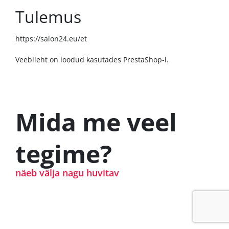
Tulemus
https://salon24.eu/et
Veebileht on loodud kasutades PrestaShop-i.
Mida me veel
tegime?
näeb välja nagu huvitav
Ag Grid andmete halduseks