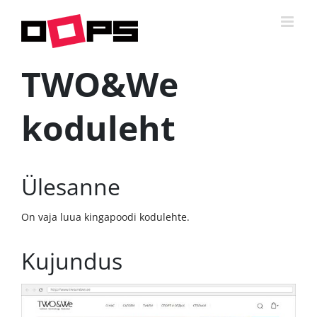
TWO&We
koduleht
Ülesanne
On vaja luua kingapoodi kodulehte.
Kujundus