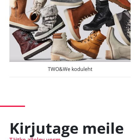
TWO&We koduleht
Kirjutage meile
Täitke allolev vorm