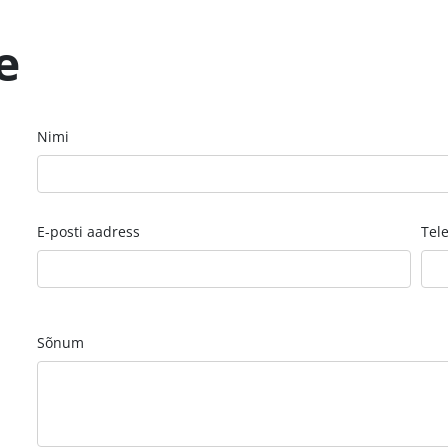
e
Nimi
E-posti aadress
Tel
Sõnum