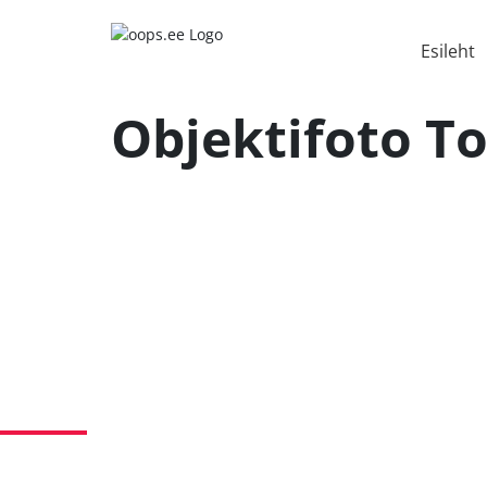
Esileht
Objektifoto T
Toode pildistamine Ebke
Toote 
elektriratastele