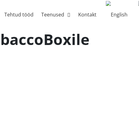
Tehtud tööd
Teenused
Kontakt
obaccoBoxile
pildistamine TobaccoBoxile
Toode pildistamine VA S